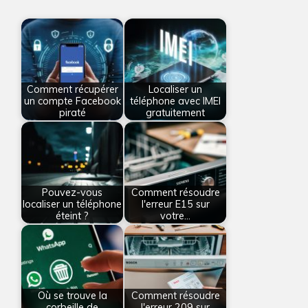
Comment récupérer
Localiser un
un compte Facebook
téléphone avec IMEI
piraté
gratuitement
Pouvez-vous
Comment résoudre
localiser un téléphone
l'erreur E15 sur
éteint ?
votre…
Où se trouve la
Comment résoudre
corbeille de
l'erreur 209 sur