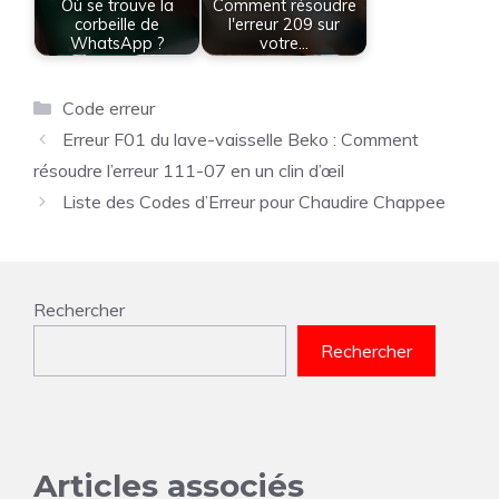
Où se trouve la
Comment résoudre
corbeille de
l'erreur 209 sur
WhatsApp ?
votre…
Catégories
Code erreur
Erreur F01 du lave-vaisselle Beko : Comment
résoudre l’erreur 111-07 en un clin d’œil
Liste des Codes d’Erreur pour Chaudire Chappee
Rechercher
Rechercher
Articles associés