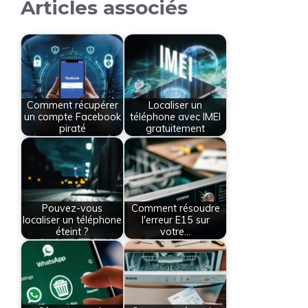
Articles associés
Comment récupérer
Localiser un
un compte Facebook
téléphone avec IMEI
piraté
gratuitement
Pouvez-vous
Comment résoudre
localiser un téléphone
l'erreur E15 sur
éteint ?
votre…