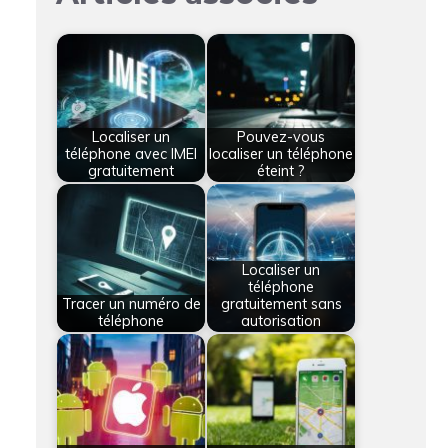
Localiser un
Pouvez-vous
téléphone avec IMEI
localiser un téléphone
gratuitement
éteint ?
Localiser un
téléphone
Tracer un numéro de
gratuitement sans
téléphone
autorisation