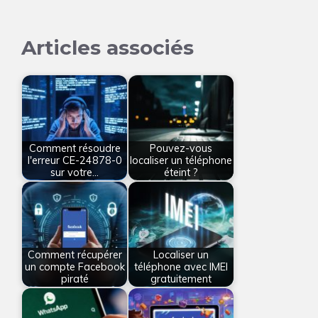
Articles associés
Comment résoudre
Pouvez-vous
l'erreur CE-24878-0
localiser un téléphone
sur votre…
éteint ?
Comment récupérer
Localiser un
un compte Facebook
téléphone avec IMEI
piraté
gratuitement