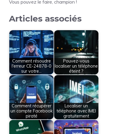
Vous pouvez le faire, champion !
Articles associés
Comment résoudre
Pouvez-vous
l'erreur CE-24878-0
localiser un téléphone
sur votre…
éteint ?
Comment récupérer
Localiser un
un compte Facebook
téléphone avec IMEI
piraté
gratuitement