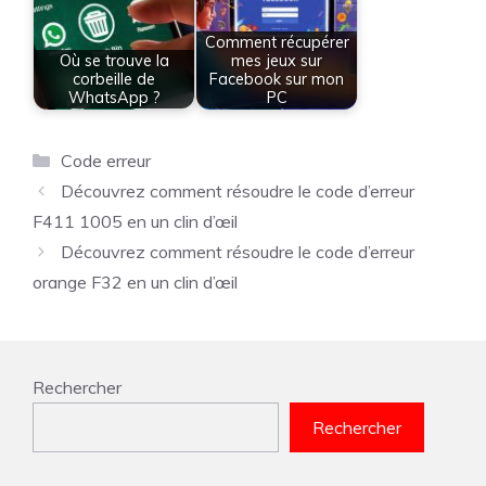
Comment récupérer
Où se trouve la
mes jeux sur
corbeille de
Facebook sur mon
WhatsApp ?
PC
Catégories
Code erreur
Découvrez comment résoudre le code d’erreur
F411 1005 en un clin d’œil
Découvrez comment résoudre le code d’erreur
orange F32 en un clin d’œil
Rechercher
Rechercher