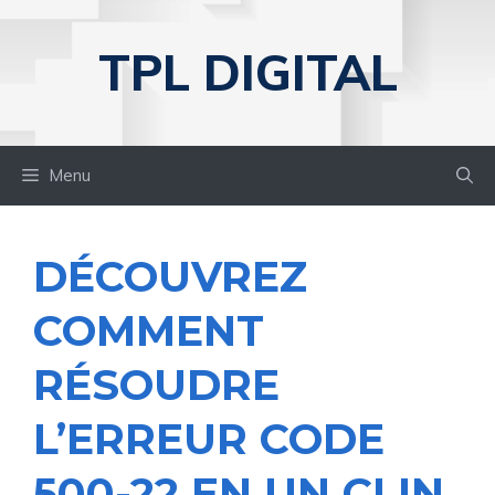
Aller
au
TPL DIGITAL
contenu
Menu
DÉCOUVREZ
COMMENT
RÉSOUDRE
L’ERREUR CODE
500-22 EN UN CLIN