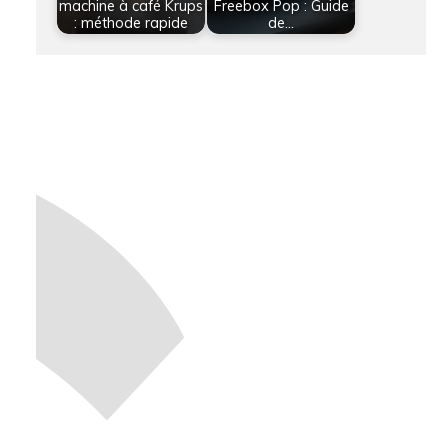
machine à café Krups
Freebox Pop : Guide
: méthode rapide
de…