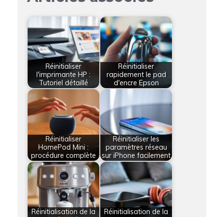
Réinitialiser
Réinitialiser
l'imprimante HP :
rapidement le pad
Tutoriel détaillé
d'encre Epson
Réinitialiser
Réinitialiser les
HomePod Mini :
paramètres réseau
procédure complète
sur iPhone facilement
Réinitialisation de la
Réinitialisation de la