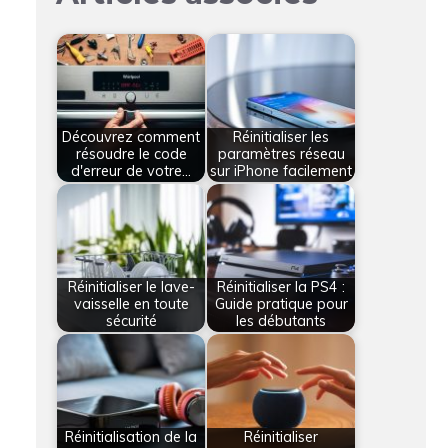
Découvrez comment
Réinitialiser les
résoudre le code
paramètres réseau
d'erreur de votre…
sur iPhone facilement
Réinitialiser le lave-
Réinitialiser la PS4 :
vaisselle en toute
Guide pratique pour
sécurité
les débutants
Réinitialisation de la
Réinitialiser