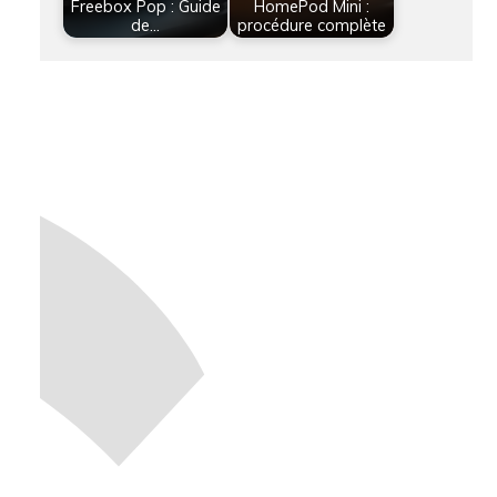
Freebox Pop : Guide
HomePod Mini :
de…
procédure complète