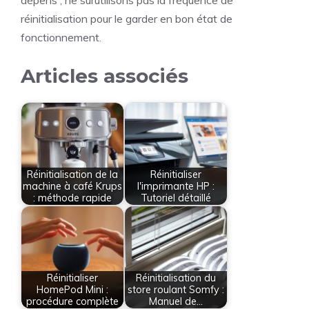
dépens ; ne surutilisons pas la fréquence de
réinitialisation pour le garder en bon état de
fonctionnement.
Articles associés
Réinitialisation de la
Réinitialiser
machine à café Krups
l'imprimante HP :
: méthode rapide
Tutoriel détaillé
Réinitialiser
Réinitialisation du
HomePod Mini :
store roulant Somfy :
procédure complète
Manuel de…