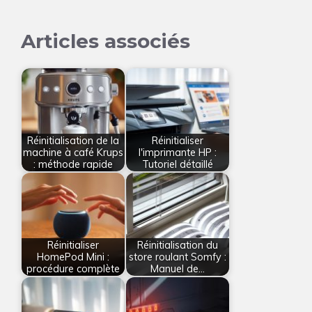
Articles associés
Réinitialisation de la
Réinitialiser
machine à café Krups
l'imprimante HP :
: méthode rapide
Tutoriel détaillé
Réinitialiser
Réinitialisation du
HomePod Mini :
store roulant Somfy :
procédure complète
Manuel de…