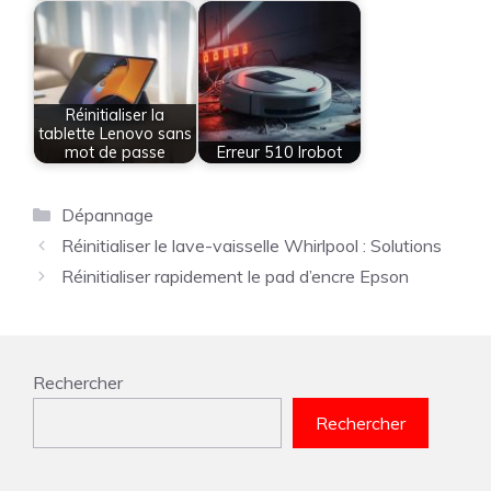
Réinitialiser la
tablette Lenovo sans
mot de passe
Erreur 510 Irobot
Catégories
Dépannage
Réinitialiser le lave-vaisselle Whirlpool : Solutions
Réinitialiser rapidement le pad d’encre Epson
Rechercher
Rechercher