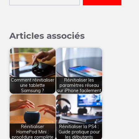
Articles associés
Comment réinitialiser
Réinitialiser les
une tablette
paramètres réseau
Samsung ?
sur iPhone facilement
Réinitialiser
Réinitialiser la PS4 :
HomePod Mini :
Guide pratique pour
procédure complète
les débutants