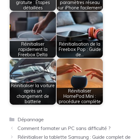
gratuite : Étapes
paramètres réseau
détaillées
sur iPhone facilement
Réinitialiser
Réinitialisation de la
rapidement la
Freebox Pop : Guide
Freebox Delta
de…
Réinitialiser la voiture
après un
Réinitialiser
changement de
HomePod Mini :
batterie
procédure complète
Catégories
Dépannage
Comment formater un PC sans difficulté ?
Réinitialiser la tablette Samsung : Guide complet de