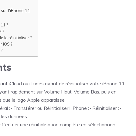
sur l'iPhone 11
 11 ?
M ?
e réinitialiser ?
r iOS ?
 ?
nts
t iCloud ou iTunes avant de réinitialiser votre iPhone 11.
puyant rapidement sur Volume Haut, Volume Bas, puis en
e que le logo Apple apparaisse.
al > Transférer ou Réinitialiser l'iPhone > Réinitialiser >
r les données.
effectuer une réinitialisation complète en sélectionnant