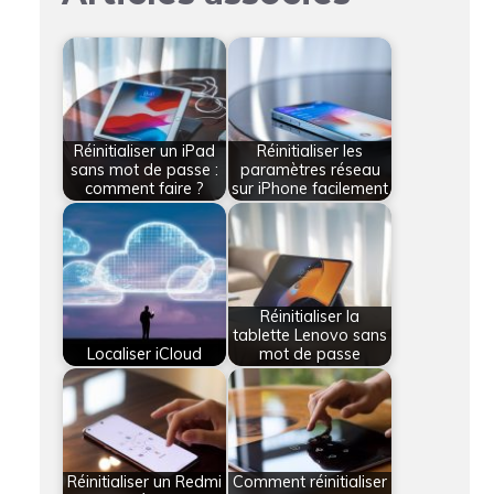
Réinitialiser un iPad
Réinitialiser les
sans mot de passe :
paramètres réseau
comment faire ?
sur iPhone facilement
Réinitialiser la
tablette Lenovo sans
Localiser iCloud
mot de passe
Réinitialiser un Redmi
Comment réinitialiser