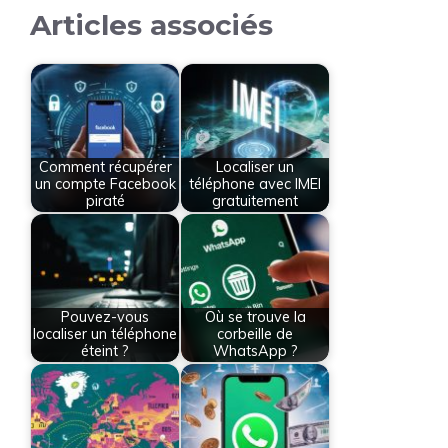
Articles associés
Comment récupérer
Localiser un
un compte Facebook
téléphone avec IMEI
piraté
gratuitement
Pouvez-vous
Où se trouve la
localiser un téléphone
corbeille de
éteint ?
WhatsApp ?