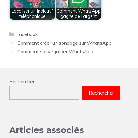
Localiser un indicatif
Comment WhatsApp
téléphonique
gagne de l'argent
Catégories
facebook
Comment créer un sondage sur WhatsApp
Comment sauvegarder WhatsApp
Rechercher
Rechercher
Articles associés