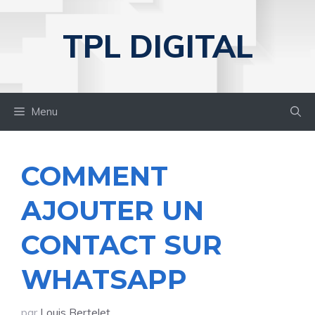
Aller
au
TPL DIGITAL
contenu
Menu
COMMENT
AJOUTER UN
CONTACT SUR
WHATSAPP
par
Louis Bertelet