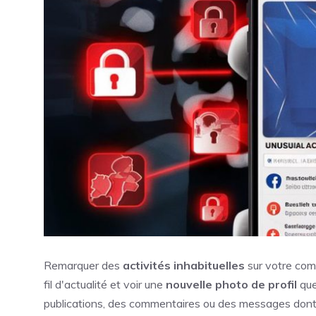
Remarquer des
activités inhabituelles
sur votre comp
fil d'actualité et voir une
nouvelle photo de profil
que
publications, des commentaires ou des messages dont 