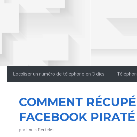
Aller
au
contenu
Localiser un numéro de téléphone en 3 clics
Téléphon
COMMENT RÉCUPÉ
FACEBOOK PIRATÉ
par
Louis Bertelet