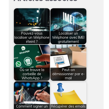
Pouvez-vous
Localiser un
localiser un téléphone
téléphone avec IMEI
éteint ?
gratuitement
Où se trouve la
Peut-on
corbeille de
démissionner par e-
WhatsApp ?
mail
Comment signer un
Récupérer des emails