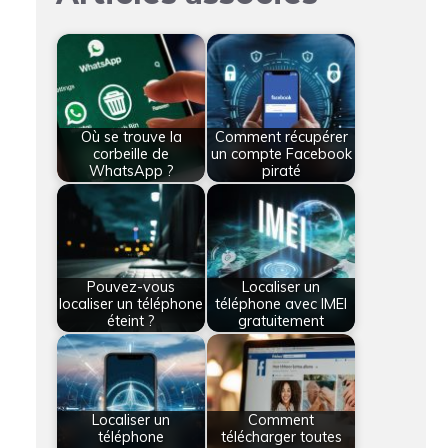
Où se trouve la
Comment récupérer
corbeille de
un compte Facebook
WhatsApp ?
piraté
Pouvez-vous
Localiser un
localiser un téléphone
téléphone avec IMEI
éteint ?
gratuitement
Localiser un
Comment
téléphone
télécharger toutes