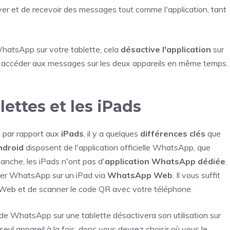
er et de recevoir des messages tout comme l'application, tant
WhatsApp sur votre tablette, cela
désactive l'application
sur
s accéder aux messages sur les deux appareils en même temps.
lettes et les iPads
s
par rapport aux
iPads
, il y a quelques
différences clés
que
ndroid
disposent de l'application officielle WhatsApp, que
vanche, les iPads n'ont pas d'
application WhatsApp dédiée
.
iser WhatsApp sur un iPad via
WhatsApp Web
. Il vous suffit
pp Web et de scanner le code QR avec votre téléphone.
on de WhatsApp sur une tablette désactivera son utilisation sur
ul appareil à la fois, donc vous devrez choisir où vous le