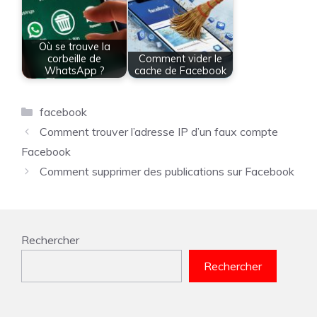
Où se trouve la
corbeille de
Comment vider le
WhatsApp ?
cache de Facebook
Catégories
facebook
Comment trouver l’adresse IP d’un faux compte
Facebook
Comment supprimer des publications sur Facebook
Rechercher
Rechercher