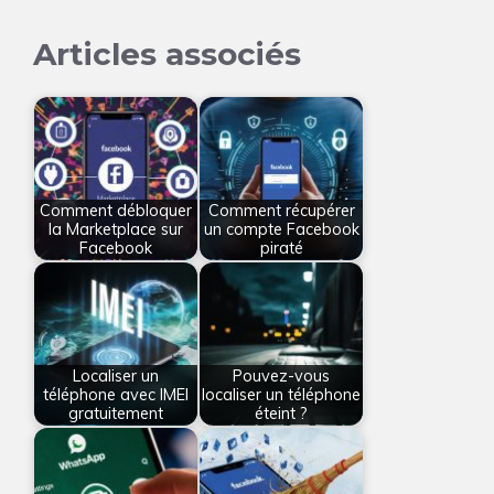
Articles associés
Comment débloquer
Comment récupérer
la Marketplace sur
un compte Facebook
Facebook
piraté
Localiser un
Pouvez-vous
téléphone avec IMEI
localiser un téléphone
gratuitement
éteint ?