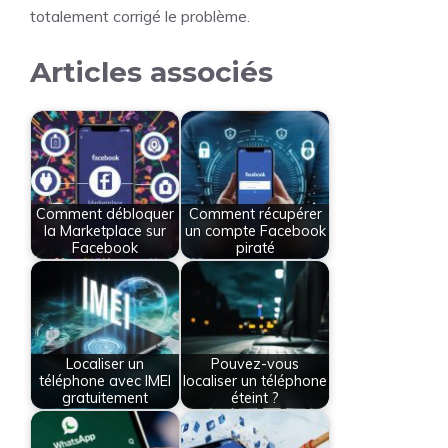
totalement corrigé le problème.
Articles associés
Comment débloquer
Comment récupérer
la Marketplace sur
un compte Facebook
Facebook
piraté
Localiser un
Pouvez-vous
téléphone avec IMEI
localiser un téléphone
gratuitement
éteint ?