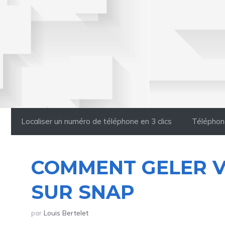
Aller
au
contenu
Localiser un numéro de téléphone en 3 clics
Téléphon
COMMENT GELER V
SUR SNAP
par
Louis Bertelet