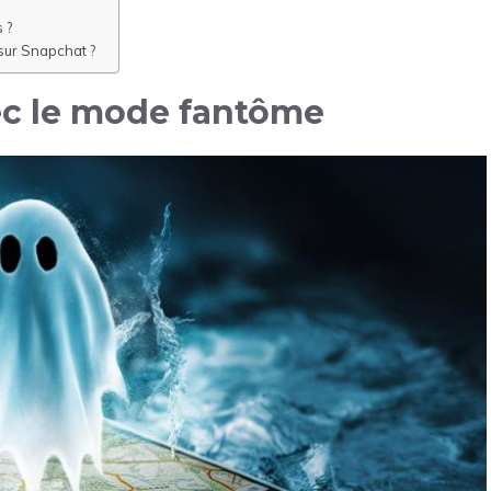
 ?
 sur Snapchat ?
c le mode fantôme