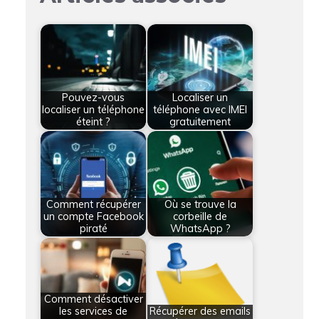
Pouvez-vous
Localiser un
localiser un téléphone
téléphone avec IMEI
éteint ?
gratuitement
Comment récupérer
Où se trouve la
un compte Facebook
corbeille de
piraté
WhatsApp ?
Comment désactiver
les services de
Récupérer des emails