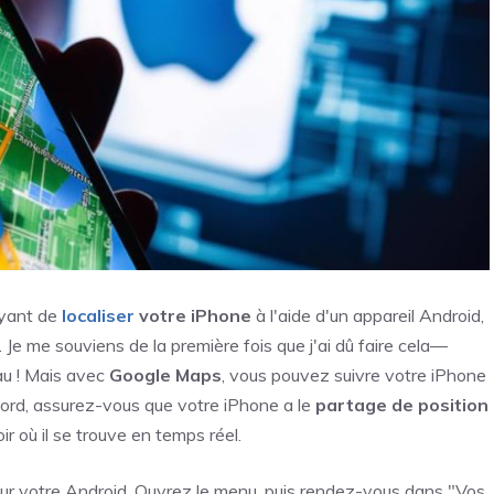
ayant de
localiser
votre iPhone
à l'aide d'un appareil Android,
r. Je me souviens de la première fois que j'ai dû faire cela—
au ! Mais avec
Google Maps
, vous pouvez suivre votre iPhone
abord, assurez-vous que votre iPhone a le
partage de position
r où il se trouve en temps réel.
ur votre Android. Ouvrez le menu, puis rendez-vous dans "Vos