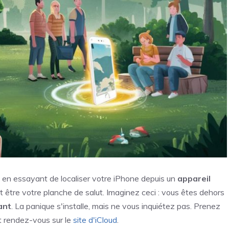
 en essayant de localiser votre iPhone depuis un
appareil
 être votre planche de salut. Imaginez ceci : vous êtes dehors
ant
. La panique s'installe, mais ne vous inquiétez pas. Prenez
t rendez-vous sur le
site d'iCloud
.