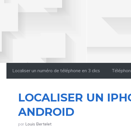
Aller
au
contenu
Localiser un numéro de téléphone en 3 clics
Téléphon
LOCALISER UN IPH
ANDROID
par
Louis Bertelet