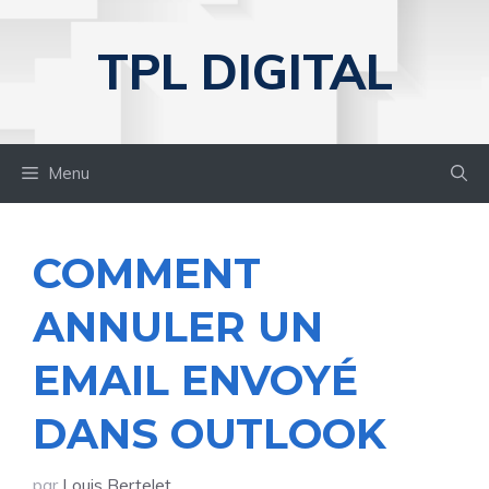
Aller
au
TPL DIGITAL
contenu
Menu
COMMENT
ANNULER UN
EMAIL ENVOYÉ
DANS OUTLOOK
par
Louis Bertelet