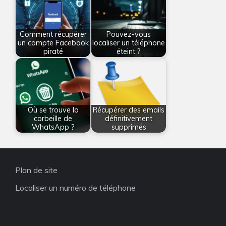
Comment récupérer
Pouvez-vous
un compte Facebook
localiser un téléphone
piraté
éteint ?
Où se trouve la
Récupérer des emails
corbeille de
définitivement
WhatsApp ?
supprimés
Plan de site
Localiser un numéro de téléphone