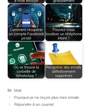
e-mail envoyé
gratuitement
Comment récupérer
Pouvez-vous
un compte Facebook
localiser un téléphone
piraté
éteint ?
Où se trouve la
Récupérer des emails
corbeille de
définitivement
WhatsApp ?
supprimés
Catégories
Mail
Pourquoi je ne reçois plus mes emails
Répondre à un courriel