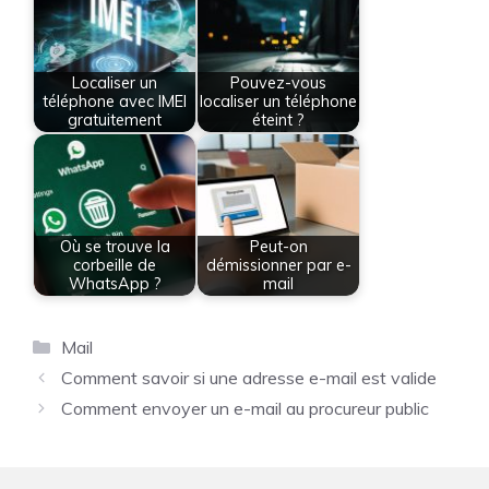
Localiser un
Pouvez-vous
téléphone avec IMEI
localiser un téléphone
gratuitement
éteint ?
Où se trouve la
Peut-on
corbeille de
démissionner par e-
WhatsApp ?
mail
Catégories
Mail
Comment savoir si une adresse e-mail est valide
Comment envoyer un e-mail au procureur public