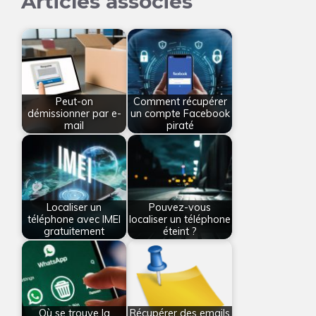
Articles associés
Peut-on
Comment récupérer
démissionner par e-
un compte Facebook
mail
piraté
Localiser un
Pouvez-vous
téléphone avec IMEI
localiser un téléphone
gratuitement
éteint ?
Où se trouve la
Récupérer des emails