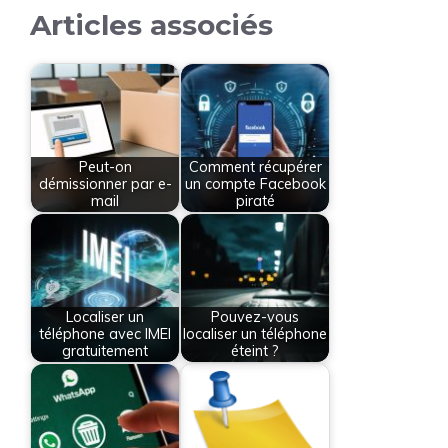
Articles associés
Peut-on
Comment récupérer
démissionner par e-
un compte Facebook
mail
piraté
Localiser un
Pouvez-vous
téléphone avec IMEI
localiser un téléphone
gratuitement
éteint ?