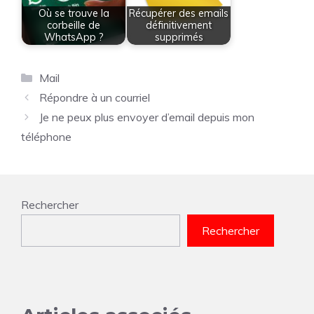
Où se trouve la
Récupérer des emails
corbeille de
définitivement
WhatsApp ?
supprimés
Catégories
Mail
Répondre à un courriel
Je ne peux plus envoyer d’email depuis mon
téléphone
Rechercher
Rechercher