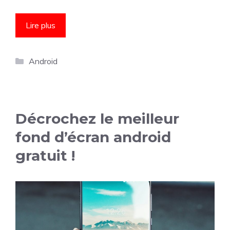
Lire plus
Catégories
Android
Décrochez le meilleur
fond d’écran android
gratuit !