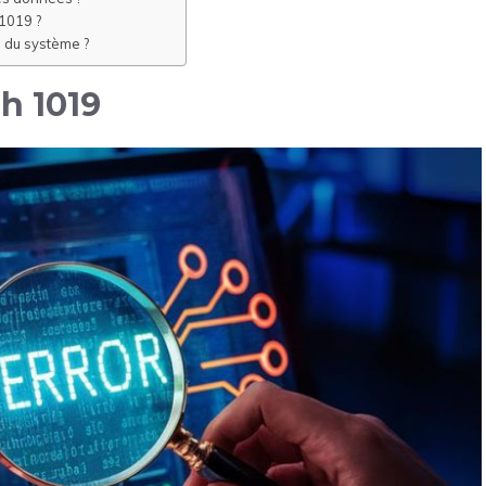
 1019 ?
 du système ?
h 1019