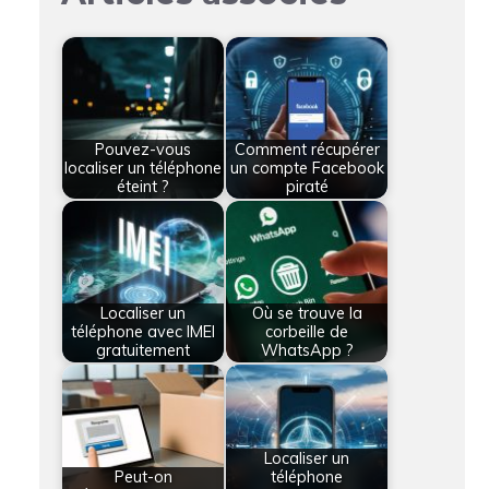
Pouvez-vous
Comment récupérer
localiser un téléphone
un compte Facebook
éteint ?
piraté
Localiser un
Où se trouve la
téléphone avec IMEI
corbeille de
gratuitement
WhatsApp ?
Localiser un
Peut-on
téléphone