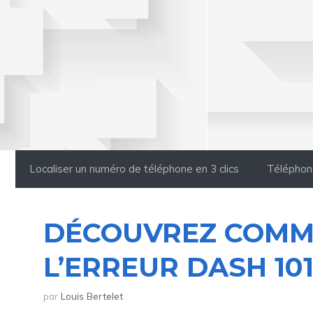
Aller
au
contenu
Localiser un numéro de téléphone en 3 clics
Téléphon
DÉCOUVREZ COMM
L’ERREUR DASH 101
par
Louis Bertelet