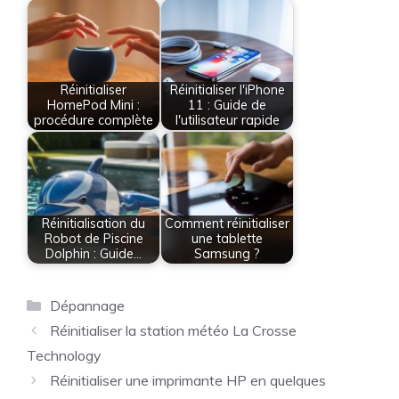
Réinitialiser
Réinitialiser l'iPhone
HomePod Mini :
11 : Guide de
procédure complète
l'utilisateur rapide
Réinitialisation du
Comment réinitialiser
Robot de Piscine
une tablette
Dolphin : Guide…
Samsung ?
Catégories
Dépannage
Réinitialiser la station météo La Crosse
Technology
Réinitialiser une imprimante HP en quelques