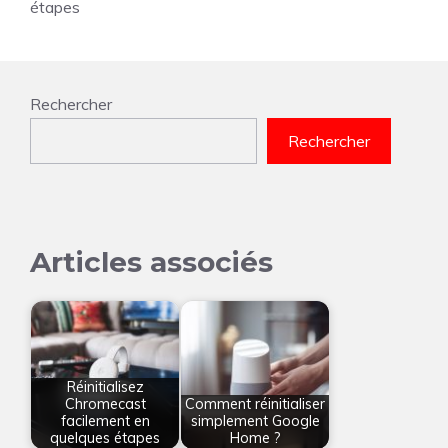
étapes
Rechercher
Rechercher
Articles associés
Réinitialisez
Chromecast
Comment réinitialiser
facilement en
simplement Google
quelques étapes
Home ?