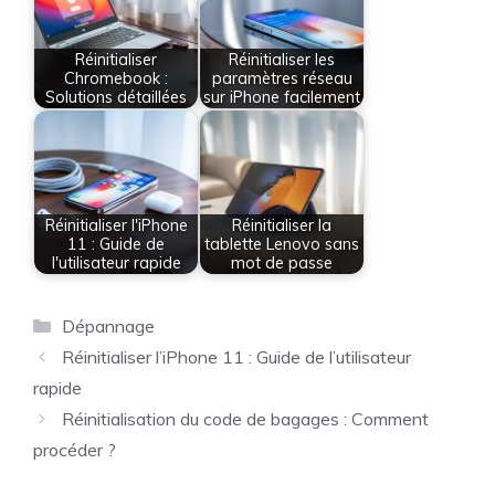
Réinitialiser
Réinitialiser les
Chromebook :
paramètres réseau
Solutions détaillées
sur iPhone facilement
Réinitialiser l'iPhone
Réinitialiser la
11 : Guide de
tablette Lenovo sans
l'utilisateur rapide
mot de passe
Catégories
Dépannage
Réinitialiser l’iPhone 11 : Guide de l’utilisateur
rapide
Réinitialisation du code de bagages : Comment
procéder ?