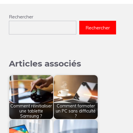
Rechercher
Rechercher
Articles associés
Comment réinitialiser
Comment formater
une tablette
un PC sans difficulté
Samsung ?
?