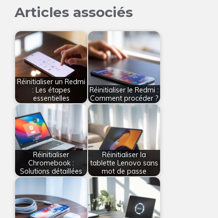
Articles associés
Réinitialiser un Redmi
: Les étapes
Réinitialiser le Redmi :
essentielles
Comment procéder ?
Réinitialiser
Réinitialiser la
Chromebook :
tablette Lenovo sans
Solutions détaillées
mot de passe