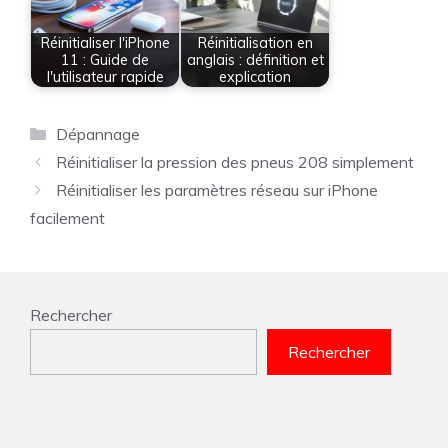
Réinitialiser l'iPhone
Réinitialisation en
11 : Guide de
anglais : définition et
l'utilisateur rapide
explication
Catégories
Dépannage
Réinitialiser la pression des pneus 208 simplement
Réinitialiser les paramètres réseau sur iPhone
facilement
Rechercher
Rechercher