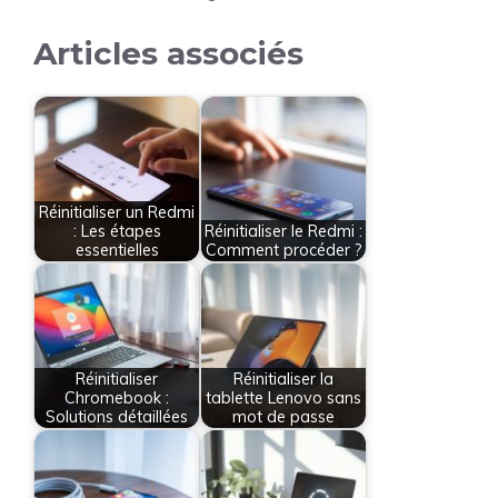
Articles associés
Réinitialiser un Redmi
: Les étapes
Réinitialiser le Redmi :
essentielles
Comment procéder ?
Réinitialiser
Réinitialiser la
Chromebook :
tablette Lenovo sans
Solutions détaillées
mot de passe