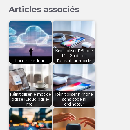
Articles associés
Réinitialiser l'iPhone
11 : Guide de
Localiser iCloud
l'utilisateur rapide
Réinitialiser le mot de
Réinitialiser l'iPhone
passe iCloud par e-
sans code ni
mail
ordinateur