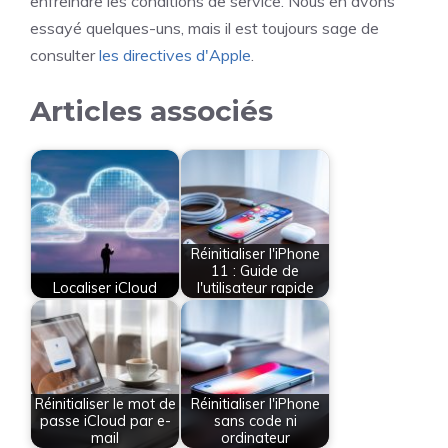
enfreindre les conditions de service. Nous en avons
essayé quelques-uns, mais il est toujours sage de
consulter
les directives d'Apple
.
Articles associés
Réinitialiser l'iPhone
11 : Guide de
Localiser iCloud
l'utilisateur rapide
Réinitialiser le mot de
Réinitialiser l'iPhone
passe iCloud par e-
sans code ni
mail
ordinateur