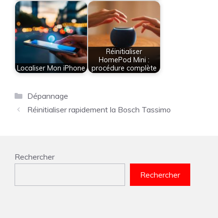
Réinitialiser
HomePod Mini :
Localiser Mon iPhone
procédure complète
Catégories
Dépannage
Réinitialiser rapidement la Bosch Tassimo
Rechercher
Rechercher