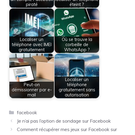
piraté
éteint ?
Localiser un
Où se trouve la
téléphone avec IMEI
corbeille de
gratuitement
WhatsApp ?
Localiser un
Peut-on
téléphone
démissionner par e-
gratuitement sans
mail
autorisation
Catégories
facebook
Je n’ai pas l’option de sondage sur Facebook
Comment récupérer mes jeux sur Facebook sur