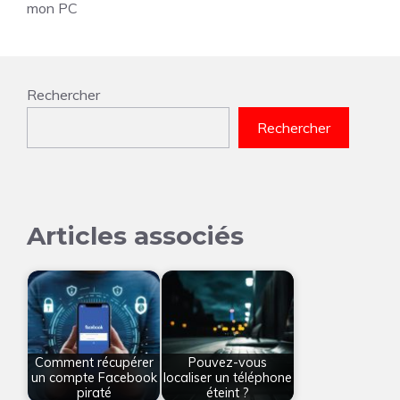
mon PC
Rechercher
Rechercher
Articles associés
Comment récupérer
Pouvez-vous
un compte Facebook
localiser un téléphone
piraté
éteint ?