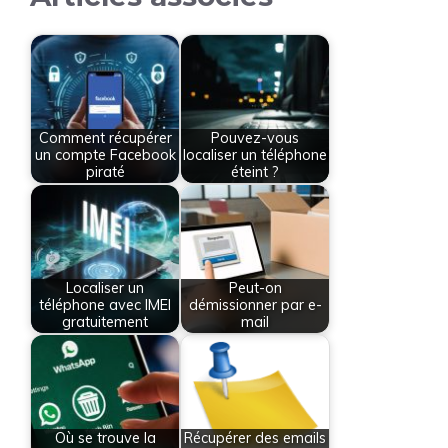
Comment récupérer
Pouvez-vous
un compte Facebook
localiser un téléphone
piraté
éteint ?
Localiser un
Peut-on
téléphone avec IMEI
démissionner par e-
gratuitement
mail
Où se trouve la
Récupérer des emails