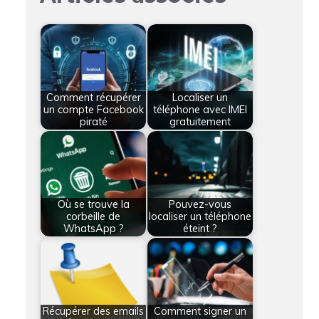
Comment récupérer
Localiser un
un compte Facebook
téléphone avec IMEI
piraté
gratuitement
Où se trouve la
Pouvez-vous
corbeille de
localiser un téléphone
WhatsApp ?
éteint ?
Récupérer des emails
Comment signer un