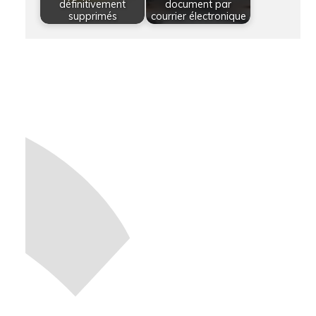
définitivement
document par
supprimés
courrier électronique