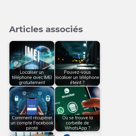
Articles associés
Localiser un
Pouvez-vous
téléphone avec IMEI
localiser un téléphone
gratuitement
éteint ?
Comment récupérer
Où se trouve la
un compte Facebook
corbeille de
piraté
WhatsApp ?