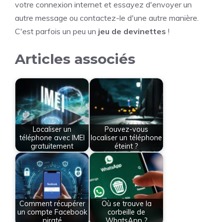
votre connexion internet et essayez d'envoyer un
autre message ou contactez-le d'une autre manière.
C'est parfois un peu un
jeu de devinettes
!
Articles associés
Localiser un
Pouvez-vous
téléphone avec IMEI
localiser un téléphone
gratuitement
éteint ?
Comment récupérer
Où se trouve la
un compte Facebook
corbeille de
piraté
WhatsApp ?