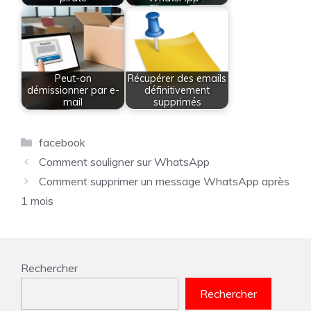
Peut-on
Récupérer des emails
démissionner par e-
définitivement
mail
supprimés
Catégories
facebook
Comment souligner sur WhatsApp
Comment supprimer un message WhatsApp après
1 mois
Rechercher
Rechercher