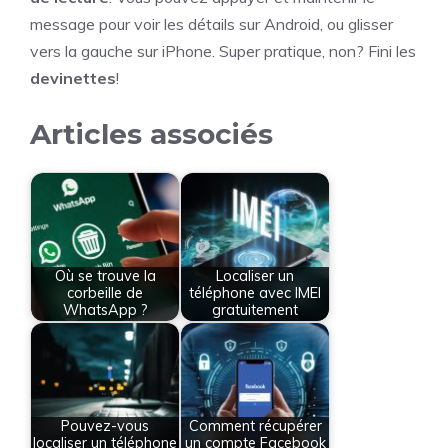
message pour voir les détails sur Android, ou glisser
vers la gauche sur iPhone. Super pratique, non? Fini les
devinettes
!
Articles associés
Où se trouve la
Localiser un
corbeille de
téléphone avec IMEI
WhatsApp ?
gratuitement
Pouvez-vous
Comment récupérer
localiser un téléphone
un compte Facebook