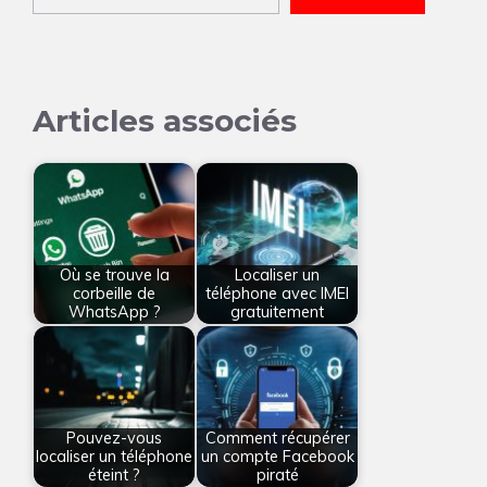
Articles associés
Où se trouve la
Localiser un
corbeille de
téléphone avec IMEI
WhatsApp ?
gratuitement
Pouvez-vous
Comment récupérer
localiser un téléphone
un compte Facebook
éteint ?
piraté