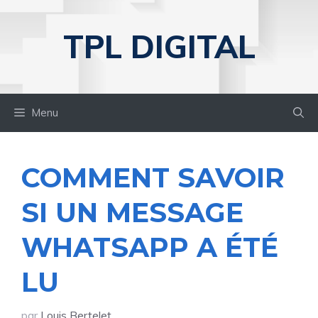
Aller
au
TPL DIGITAL
contenu
Menu
COMMENT SAVOIR
SI UN MESSAGE
WHATSAPP A ÉTÉ
LU
par
Louis Bertelet