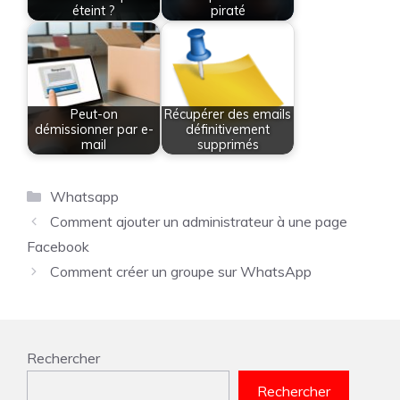
éteint ?
piraté
Peut-on
Récupérer des emails
démissionner par e-
définitivement
mail
supprimés
Catégories
Whatsapp
Comment ajouter un administrateur à une page
Facebook
Comment créer un groupe sur WhatsApp
Rechercher
Rechercher