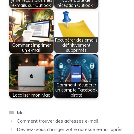
Je ne reçois plus mes
votre boîte de
e-mails sur Outlook
réception Outlook…
Récupérer des emails
Comment imprimer
définitivement
un e-mail
supprimés
Comment récupérer
un compte Facebook
Localiser mon Mac
piraté
Catégories
Mail
Comment trouver des adresses e-mail
Devriez-vous changer votre adresse e-mail après