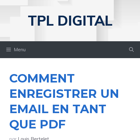
Aller
au
TPL DIGITAL
contenu
Menu
COMMENT
ENREGISTRER UN
EMAIL EN TANT
QUE PDF
par
Louis Bertelet