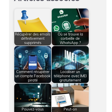
Récupérer des emails
Où se trouve la
définitivement
corbeille de
supprimés
WhatsApp ?
Comment récupérer
Localiser un
un compte Facebook
téléphone avec IMEI
piraté
gratuitement
Pouvez-vous
Peut-on