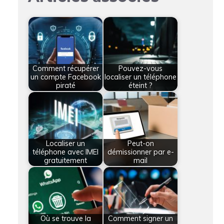
Comment récupérer
Pouvez-vous
un compte Facebook
localiser un téléphone
piraté
éteint ?
Localiser un
Peut-on
téléphone avec IMEI
démissionner par e-
gratuitement
mail
Où se trouve la
Comment signer un