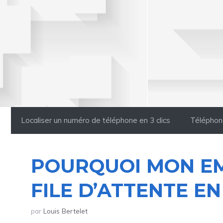
Aller
au
contenu
Localiser un numéro de téléphone en 3 clics
Téléphon
POURQUOI MON EM
FILE D’ATTENTE E
par
Louis Bertelet