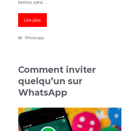
textos sans …
Lire plus
Catégories
Whatsapp
Comment inviter
quelqu’un sur
WhatsApp